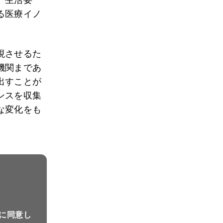
る医療イノ
現させるた
機関まであ
出すことが
ンスを収集
な変化をも
に同意し