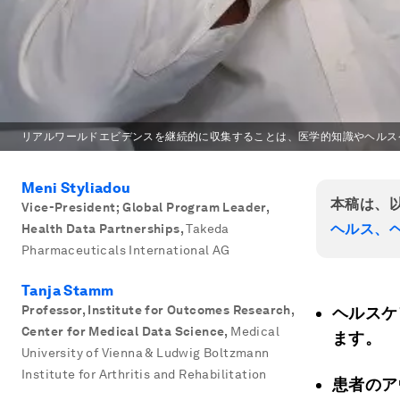
リアルワールドエビデンスを継続的に収集することは、医学的知識やヘルス
Meni Styliadou
本稿は、
Vice-President; Global Program Leader,
ヘルス、
Health Data Partnerships
,
Takeda
Pharmaceuticals International AG
Tanja Stamm
Professor, Institute for Outcomes Research,
ヘルスケ
Center for Medical Data Science
,
Medical
ます。
University of Vienna & Ludwig Boltzmann
Institute for Arthritis and Rehabilitation
患者の
ア