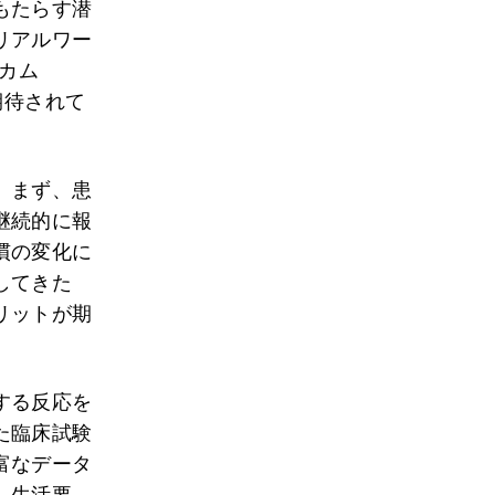
もたらす潜
リアルワー
トカム
が期待されて
。まず、患
継続的に報
慣の変化に
してきた
リットが期
する反応を
た臨床試験
富なデータ
、生活要