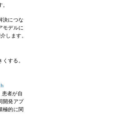
す。
解決につな
アモデルに
紹介します。
きくする。
th
。患者が自
同開発アプ
積極的に関