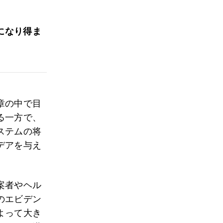
になり得ま
章の中で目
る一方で、
ステムの将
デアを与え
案者やヘル
のエビデン
よって大き