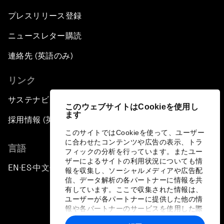
プレスリリース登録
ニュースレター購読
連絡先 (英語のみ)
リンク
サステナビリティへの取り組み
このウェブサイトはCookieを使用し
ます
採用情報 (英語のみ)
このサイトではCookieを使って、ユーザー
に合わせたコンテンツや広告の表示、トラ
言語
フィックの分析を行っています。またユー
ザーによるサイトの利用状況についても情
EN
ES
中文
日本語
▪
▪
▪
報を収集し、ソーシャルメディアや広告配
信、データ解析の各パートナーに情報を共
有しています。ここで収集された情報は、
ユーザーが各パートナーに提供した他の情
報や各パートナーのサービスを使用した際
に収集された情報と組み合わされ、各パー