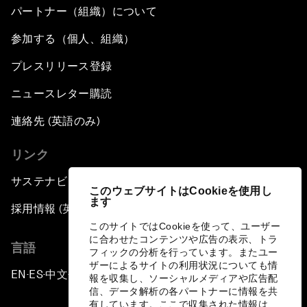
パートナー（組織）について
参加する（個人、組織）
プレスリリース登録
ニュースレター購読
連絡先 (英語のみ)
リンク
サステナビリティへの取り組み
このウェブサイトはCookieを使用し
ます
採用情報 (英語のみ)
このサイトではCookieを使って、ユーザー
に合わせたコンテンツや広告の表示、トラ
言語
フィックの分析を行っています。またユー
ザーによるサイトの利用状況についても情
EN
ES
中文
日本語
▪
▪
▪
報を収集し、ソーシャルメディアや広告配
信、データ解析の各パートナーに情報を共
有しています。ここで収集された情報は、