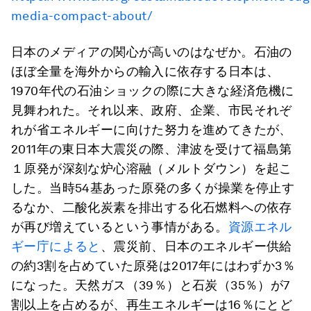
media-compact-about/
日本のメディアの関心が高いのはなぜか。石油の
ほぼ全量を海外からの輸入に依存する日本は、
1970年代の石油ショックの際に大きな経済危機に
見舞われた。それ以来、政府、企業、市民それぞ
れが省エネルギーに向けた努力を進めてきたが、
2011年の東日本大震災の際、津波を受けて福島第
１原発が深刻な炉心溶融（メルトダウン）を起こ
した。当時54基あった原発の多くが操業を停止す
るなか、二酸化炭素を排出する化石燃料への依存
が再び増えているという事情がある。
資源エネル
ギー庁によると
、震災前、日本のエネルギー供給
の約3割を占めていた原発は2017年にはわずか3％
になった。天然ガス（39％）と石炭（35％）が7
割以上を占めるが、再生エネルギーは16％にとど