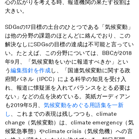
心の広がりを考える時、報道機関の果たす役割は
大きい。
SDGsの17目標の土台のひとつである「気候変動」
は他の分野の課題のほとんどに絡んでおり、この
解決なしにSDGsの目標の達成は不可能と言ってい
い。たとえば、この分野については、BBCが2018
年9月、「気候変動をいかに報道すべきか」とい
う
編集指針を作成
し、「国連気候変動に関する政
府間パネル（IPCC）による科学の知見を受け入
れ、報道に懐疑派を入れてバランスをとる必要は
ない」などの点を決めている。英紙ガーディアン
も2019年5月、
気候変動をめぐる用語集を一新
し
、これまでの表現は残しつつも、climate
change（気候変動）は、climate emergency（気
候緊急事態）やclimate crisis（気候危機）への言