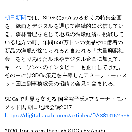
朝日新聞
では、SDGsにかかわる多くの特集企画
を、紙面とデジタルを通じて継続的に発信してい
る。森林管理を通じて地域の循環経済に挑戦して
いる地方の町、年間650万トンの食品や10億着の
新品の洋服が捨てられると言われる「大量廃棄社
会」をとりあげたルポやデジタル企画に加えて、
キーパーソンへのインタビューも企画してきた。
その中にはSDGs策定を主導したアミーナ・モハメ
ッド国連副事務総長の招請と会見も含まれる。
SDGsで世界を変える 国谷裕子氏×アミーナ・モハ
メッド氏 朝日地球会議2017
https://digital.asahi.com/articles/DA3S13162656
2030 Transform through SDGs by Asahi