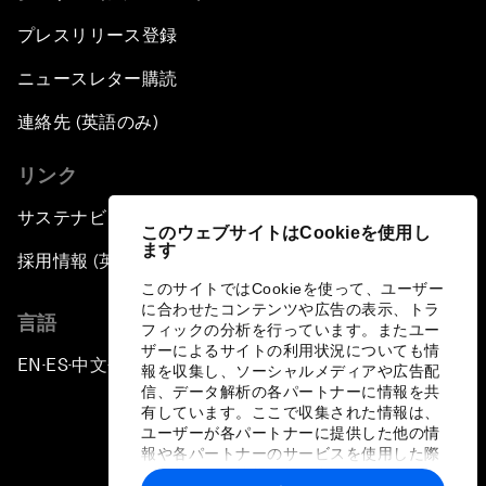
プレスリリース登録
ニュースレター購読
連絡先 (英語のみ)
リンク
サステナビリティへの取り組み
このウェブサイトはCookieを使用し
ます
採用情報 (英語のみ)
このサイトではCookieを使って、ユーザー
に合わせたコンテンツや広告の表示、トラ
言語
フィックの分析を行っています。またユー
ザーによるサイトの利用状況についても情
EN
ES
中文
日本語
▪
▪
▪
報を収集し、ソーシャルメディアや広告配
信、データ解析の各パートナーに情報を共
有しています。ここで収集された情報は、
ユーザーが各パートナーに提供した他の情
報や各パートナーのサービスを使用した際
に収集された情報と組み合わされ、各パー