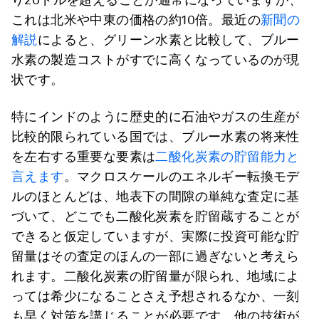
これは北米や中東の価格の約10倍。最近の
新聞の
解説
によると、グリーン水素と比較して、ブルー
水素の製造コストがすでに高くなっているのが現
状です。
特にインドのように歴史的に石油やガスの生産が
比較的限られている国では、ブルー水素の将来性
を左右する重要な要素は
二酸化炭素の貯留能力と
言えます
。マクロスケールのエネルギー転換モデ
ルのほとんどは、地表下の間隙の単純な査定に基
づいて、どこでも二酸化炭素を貯留蔵することが
できると仮定していますが、実際に投資可能な貯
留量はその査定のほんの一部に過ぎないと考えら
れます。二酸化炭素の貯留量が限られ、地域によ
っては希少になることさえ予想されるなか、一刻
も早く対策を講じることが必要です。他の技術が