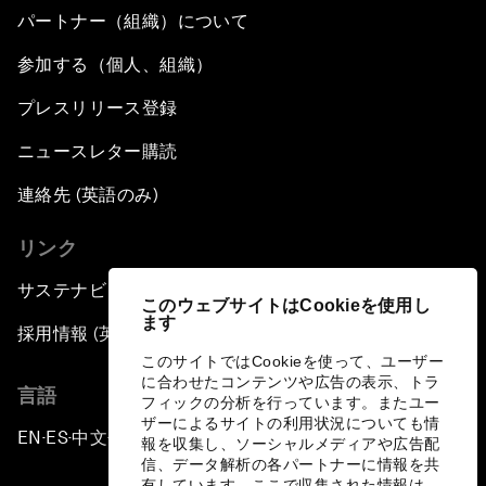
パートナー（組織）について
参加する（個人、組織）
プレスリリース登録
ニュースレター購読
連絡先 (英語のみ)
リンク
サステナビリティへの取り組み
このウェブサイトはCookieを使用し
ます
採用情報 (英語のみ)
このサイトではCookieを使って、ユーザー
に合わせたコンテンツや広告の表示、トラ
言語
フィックの分析を行っています。またユー
ザーによるサイトの利用状況についても情
EN
ES
中文
日本語
▪
▪
▪
報を収集し、ソーシャルメディアや広告配
信、データ解析の各パートナーに情報を共
有しています。ここで収集された情報は、