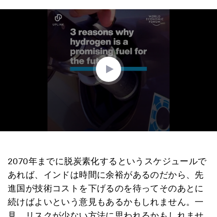
0
seconds
of
1
minute,
54
seconds
2070年までに脱炭素化するというスケジュールで
あれば、インドは時間に余裕があるのだから、先
進国が技術コストを下げるのを待ってそのあとに
続けばよいという意見もあるかもしれません。一
見、リスクが少ない方法に思われるかもしれませ