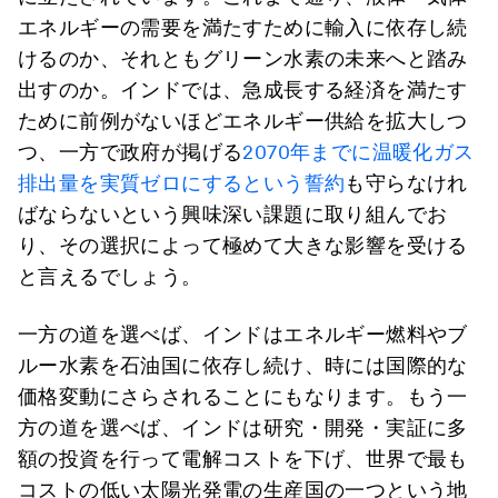
エネルギーの需要を満たすために輸入に依存し続
けるのか、それともグリーン水素の未来へと踏み
出すのか。インドでは、急成長する経済を満たす
ために前例がないほどエネルギー供給を拡大しつ
つ、一方で政府が掲げる
2070年までに温暖化ガス
排出量を実質ゼロにするという誓約
も守らなけれ
ばならないという興味深い課題に取り組んでお
り、その選択によって極めて大きな影響を受ける
と言えるでしょう。
一方の道を選べば、インドはエネルギー燃料やブ
ルー水素を石油国に依存し続け、時には国際的な
価格変動にさらされることにもなります。もう一
方の道を選べば、インドは研究・開発・実証に多
額の投資を行って電解コストを下げ、世界で最も
コストの低い太陽光発電の生産国の一つという地