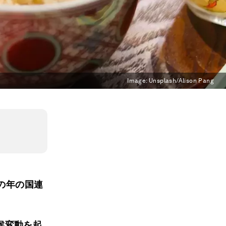
Image:
Unsplash/Alison Pang
この年の国連
候変動を起