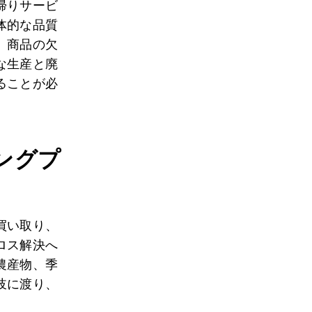
帰りサービ
体的な品質
、商品の欠
な生産と廃
ることが必
ングプ
買い取り、
ロス解決へ
農産物、季
岐に渡り、