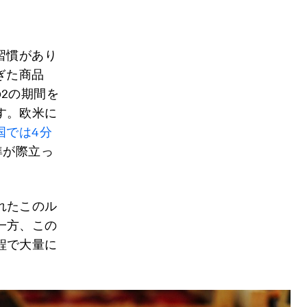
習慣があり
ぎた商品
2の期間を
す。欧米に
国では4分
準が際立っ
れたこのル
一方、この
程で大量に