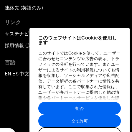
連絡先 (英語のみ)
リンク
サステナビリティへの取り組み
このウェブサイトはCookieを使用し
ます
採用情報 (英語のみ)
このサイトではCookieを使って、ユーザー
に合わせたコンテンツや広告の表示、トラ
言語
フィックの分析を行っています。またユー
ザーによるサイトの利用状況についても情
EN
ES
中文
日本語
▪
▪
▪
報を収集し、ソーシャルメディアや広告配
信、データ解析の各パートナーに情報を共
有しています。ここで収集された情報は、
ユーザーが各パートナーに提供した他の情
報や各パートナーのサービスを使用した際
に収集された情報と組み合わされ、各パー
拒否
トナーによって使用されることがありま
プライバシーポリシーと利用規約
す。
全て許可
サイトマップ