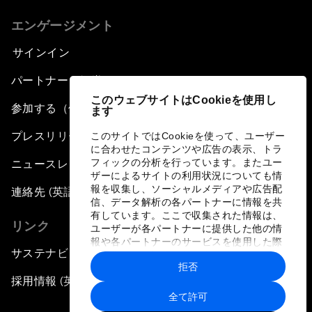
エンゲージメント
サインイン
パートナー（組織）について
このウェブサイトはCookieを使用し
参加する（個人、組織）
ます
プレスリリース登録
このサイトではCookieを使って、ユーザー
に合わせたコンテンツや広告の表示、トラ
フィックの分析を行っています。またユー
ニュースレター購読
ザーによるサイトの利用状況についても情
報を収集し、ソーシャルメディアや広告配
連絡先 (英語のみ)
信、データ解析の各パートナーに情報を共
有しています。ここで収集された情報は、
リンク
ユーザーが各パートナーに提供した他の情
報や各パートナーのサービスを使用した際
サステナビリティへの取り組み
に収集された情報と組み合わされ、各パー
拒否
トナーによって使用されることがありま
採用情報 (英語のみ)
す。
全て許可