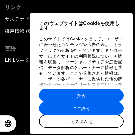
リンク
サステナビリティへの取り組み
このウェブサイトはCookieを使用し
ます
採用情報 (英語のみ)
このサイトではCookieを使って、ユーザー
に合わせたコンテンツや広告の表示、トラ
言語
フィックの分析を行っています。またユー
ザーによるサイトの利用状況についても情
EN
ES
中文
日本語
▪
▪
▪
報を収集し、ソーシャルメディアや広告配
信、データ解析の各パートナーに情報を共
有しています。ここで収集された情報は、
ユーザーが各パートナーに提供した他の情
報や各パートナーのサービスを使用した際
に収集された情報と組み合わされ、各パー
拒否
トナーによって使用されることがありま
プライバシーポリシーと利用規約
す。
全て許可
サイトマップ
カスタム化
©
2026
世界経済フォーラム
EN
ES
中文
日本語