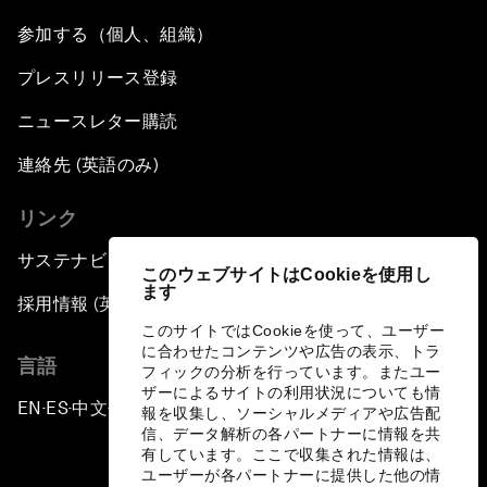
参加する（個人、組織）
プレスリリース登録
ニュースレター購読
連絡先 (英語のみ)
リンク
サステナビリティへの取り組み
このウェブサイトはCookieを使用し
ます
採用情報 (英語のみ)
このサイトではCookieを使って、ユーザー
に合わせたコンテンツや広告の表示、トラ
言語
フィックの分析を行っています。またユー
ザーによるサイトの利用状況についても情
EN
ES
中文
日本語
▪
▪
▪
報を収集し、ソーシャルメディアや広告配
信、データ解析の各パートナーに情報を共
有しています。ここで収集された情報は、
ユーザーが各パートナーに提供した他の情