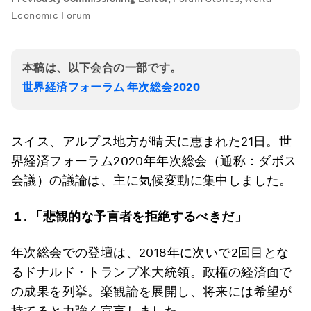
Economic Forum
本稿は、以下会合の一部です。
世界経済フォーラム 年次総会2020
スイス、アルプス地方が晴天に恵まれた21日。世
界経済フォーラム2020年年次総会（通称：ダボス
会議）の議論は、主に気候変動に集中しました。
１.
「悲観的
な
予言者
を
拒絶
するべきだ
」
年次総会での登壇は、2018年に次いで2回目とな
るドナルド・トランプ米大統領。政権の経済面で
の成果を列挙。楽観論を展開し、将来には希望が
持てると力強く宣言しました。