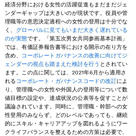
経済分野における女性の活躍促進もまだまだジェ
ンダーギャップは大きいのが現状です。役員や管
理職等の意思決定過程への女性の登用は十分でな
く、
グローバルに見てもいまだ大きく遅れている
のが実態
です。「第五次男女共同参画基本計画」
では、有価証券報告書等における開示の在り方を
含め、
コーポレートガバナンスの改善に向けてジ
ェンダーの視点も踏まえた検討を行う
とされてい
ます。この点に関しては、2021年6月から適用さ
れる
コーポレート・ガバナンスコードの改訂
によ
り、管理職への女性や外国人の登用等について数
値目標の設定や、達成状況の公表等を促すことが
議論されています。同時に、管理職・幹部への女
性登用のみならず、どのレベルであっても、継続
的にスキル・キャリアアップを図れるようにワー
クライフバランスを整えるための方策は必要で、