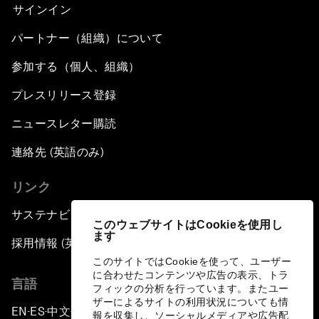
サインイン
パートナー（組織）について
参加する（個人、組織）
プレスリリース登録
ニュースレター購読
連絡先 (英語のみ)
リンク
サステナビリティへの取り組み
このウェブサイトはCookieを使用し
ます
採用情報 (英語のみ)
このサイトではCookieを使って、ユーザー
に合わせたコンテンツや広告の表示、トラ
言語
フィックの分析を行っています。またユー
ザーによるサイトの利用状況についても情
EN
ES
中文
日本語
▪
▪
▪
報を収集し、ソーシャルメディアや広告配