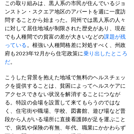
この取り組みは、黒人系の市民が住んでいるジョ
ンストン・スクエア地区のアパートを週に一度訪
問することから始まった。同州では黒人系の人々
に対して居住地域が制限された歴史があり、現在
でも人種間での貧富の差が大きいなどの
課題が残
っている
。根強い人種間格差に対処すべく、州政
府も2023年12月から住宅政策に
乗り出したところ
だ
。
こうした背景を抱えた地域で無料のヘルスチェッ
クを提供することは、貧困によってヘルスケアに
アクセスできない状況を解消することにつなが
る。特設の会場を設置して来てもらうのではな
く、住宅街や職場、学校、図書館、遊び場など普
段から人がいる場所に直接看護師が足を運ぶこと
で、病気や保険の有無、年代、職業にかかわらず