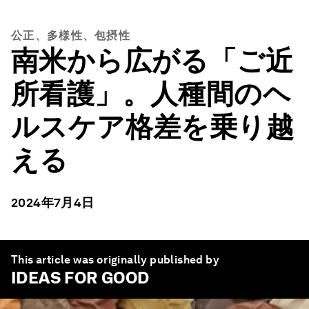
公正、多様性、包摂性
南米から広がる「ご近
所看護」。人種間のヘ
ルスケア格差を乗り越
える
2024年7月4日
This article was originally published by
IDEAS FOR GOOD