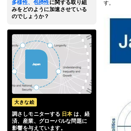
多様性、包摂性
に関する取り組
す。
みをどのように加速させている
のでしょうか？
大きな絵
調さしモニターする
日本
は、経
済、産業、グローバルな問題に
影響を与えています。