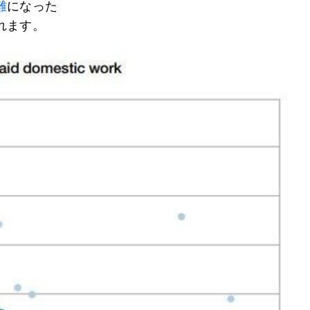
難
になった
れます。