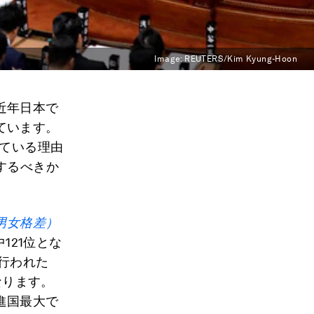
Image:
REUTERS/Kim Kyung-Hoon
近年日本で
ています。
ている理由
するべきか
男女格差）
121位とな
が行われた
なります。
進国最大で