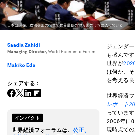
日本は現在、政治参加の指数で世界最低の10ヵ国のうちに入っている
Saadia Zahidi
ジェンダー
Managing Director
,
World Economic Forum
も盛んです
世界が
20
Makiko Eda
は何か、そ
を考える良
シェアする：
世界経済フ
レポート
2
っています
インパクト
2006年
現時点での
世界経済フォーラムは、
公正、