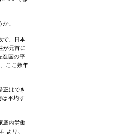
うか。
数で、日本
性が元首に
先進国の平
と、ここ数年
是正はでき
得は平均す
家庭内労働
れにより、