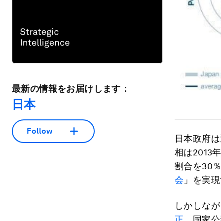
最新の情報をお届けします：
日本
Follow
日本政府は
相は201
割合を30
会
」を実現
しかしなが
正
。国家公