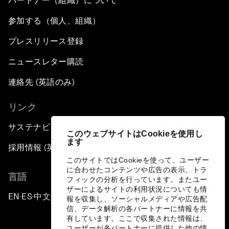
パートナー（組織）について
参加する（個人、組織）
プレスリリース登録
ニュースレター購読
連絡先 (英語のみ)
リンク
サステナビリティへの取り組み
このウェブサイトはCookieを使用し
ます
採用情報 (英語のみ)
このサイトではCookieを使って、ユーザー
に合わせたコンテンツや広告の表示、トラ
言語
フィックの分析を行っています。またユー
ザーによるサイトの利用状況についても情
EN
ES
中文
日本語
▪
▪
▪
報を収集し、ソーシャルメディアや広告配
信、データ解析の各パートナーに情報を共
有しています。ここで収集された情報は、
ユーザーが各パートナーに提供した他の情