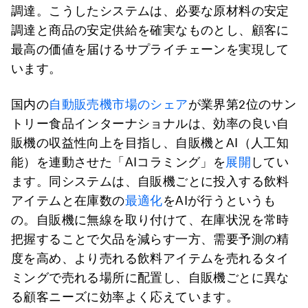
調達。こうしたシステムは、必要な原材料の安定
調達と商品の安定供給を確実なものとし、顧客に
最高の価値を届けるサプライチェーンを実現して
います。
国内の
自動販売機市場のシェア
が業界第2位のサン
トリー食品インターナショナルは、効率の良い自
販機の収益性向上を目指し、自販機とAI（人工知
能）を連動させた「AIコラミング」を
展開
してい
ます。同システムは、自販機ごとに投入する飲料
アイテムと在庫数の
最適化
をAIが行うというも
の。自販機に無線を取り付けて、在庫状況を常時
把握することで欠品を減らす一方、需要予測の精
度を高め、より売れる飲料アイテムを売れるタイ
ミングで売れる場所に配置し、自販機ごとに異な
る顧客ニーズに効率よく応えています。