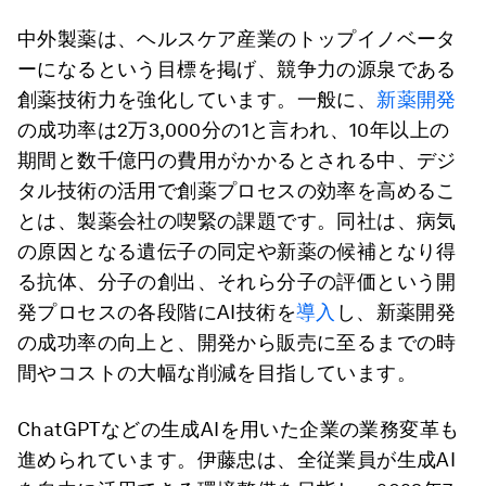
中外製薬は、ヘルスケア産業のトップイノベータ
ーになるという目標を掲げ、競争力の源泉である
創薬技術力を強化しています。一般に、
新薬開発
の成功率は2万3,000分の1と言われ、10年以上の
期間と数千億円の費用がかかるとされる中、デジ
タル技術の活用で創薬プロセスの効率を高めるこ
とは、製薬会社の喫緊の課題です。同社は、病気
の原因となる遺伝子の同定や新薬の候補となり得
る抗体、分子の創出、それら分子の評価という開
発プロセスの各段階にAI技術を
導入
し、新薬開発
の成功率の向上と、開発から販売に至るまでの時
間やコストの大幅な削減を目指しています。
ChatGPTなどの生成AIを用いた企業の業務変革も
進められています。伊藤忠は、全従業員が生成AI