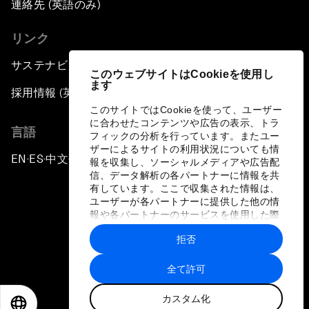
連絡先 (英語のみ)
リンク
サステナビリティへの取り組み
このウェブサイトはCookieを使用し
ます
採用情報 (英語のみ)
このサイトではCookieを使って、ユーザー
に合わせたコンテンツや広告の表示、トラ
言語
フィックの分析を行っています。またユー
ザーによるサイトの利用状況についても情
EN
ES
中文
日本語
▪
▪
▪
報を収集し、ソーシャルメディアや広告配
信、データ解析の各パートナーに情報を共
有しています。ここで収集された情報は、
ユーザーが各パートナーに提供した他の情
報や各パートナーのサービスを使用した際
に収集された情報と組み合わされ、各パー
拒否
トナーによって使用されることがありま
プライバシーポリシーと利用規約
す。
全て許可
サイトマップ
カスタム化
©
2026
世界経済フォーラム
EN
ES
中文
日本語