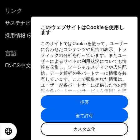
リンク
サステナビリティへの取り組み
このウェブサイトはCookieを使用し
ます
採用情報 (英語のみ)
このサイトではCookieを使って、ユーザー
に合わせたコンテンツや広告の表示、トラ
言語
フィックの分析を行っています。またユー
ザーによるサイトの利用状況についても情
EN
ES
中文
日本語
▪
▪
▪
報を収集し、ソーシャルメディアや広告配
信、データ解析の各パートナーに情報を共
有しています。ここで収集された情報は、
ユーザーが各パートナーに提供した他の情
報や各パートナーのサービスを使用した際
に収集された情報と組み合わされ、各パー
拒否
トナーによって使用されることがありま
プライバシーポリシーと利用規約
す。
全て許可
サイトマップ
カスタム化
©
2026
世界経済フォーラム
EN
ES
中文
日本語