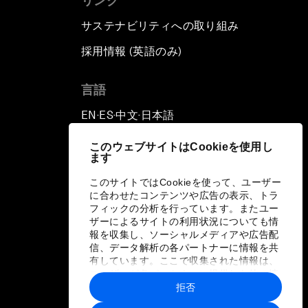
リンク
サステナビリティへの取り組み
採用情報 (英語のみ)
て
言語
EN
ES
中文
日本語
▪
▪
▪
このウェブサイトはCookieを使用し
ます
このサイトではCookieを使って、ユーザー
に合わせたコンテンツや広告の表示、トラ
フィックの分析を行っています。またユー
ザーによるサイトの利用状況についても情
報を収集し、ソーシャルメディアや広告配
信、データ解析の各パートナーに情報を共
有しています。ここで収集された情報は、
ユーザーが各パートナーに提供した他の情
報や各パートナーのサービスを使用した際
拒否
に収集された情報と組み合わされ、各パー