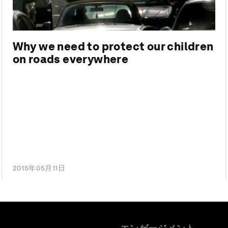
Why we need to protect our children
on roads everywhere
2015年05月11日