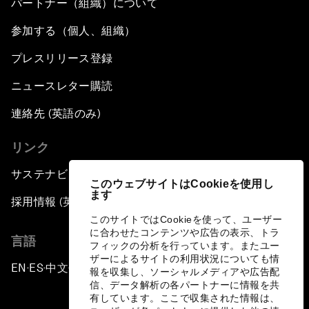
パートナー（組織）について
参加する（個人、組織）
プレスリリース登録
ニュースレター購読
連絡先 (英語のみ)
リンク
サステナビリティへの取り組み
このウェブサイトはCookieを使用し
ます
採用情報 (英語のみ)
このサイトではCookieを使って、ユーザー
に合わせたコンテンツや広告の表示、トラ
言語
フィックの分析を行っています。またユー
ザーによるサイトの利用状況についても情
EN
ES
中文
日本語
▪
▪
▪
報を収集し、ソーシャルメディアや広告配
信、データ解析の各パートナーに情報を共
有しています。ここで収集された情報は、