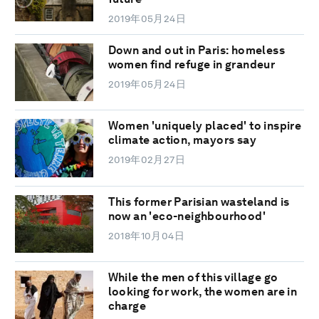
2019年05月24日
Down and out in Paris: homeless
women find refuge in grandeur
2019年05月24日
Women 'uniquely placed' to inspire
climate action, mayors say
2019年02月27日
This former Parisian wasteland is
now an 'eco-neighbourhood'
2018年10月04日
While the men of this village go
looking for work, the women are in
charge