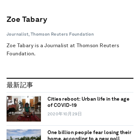
Zoe Tabary
Journalist, Thomson Reuters Foundation
Zoe Tabary is a Journalist at Thomson Reuters
Foundation.
最新記事
Cities reboot: Urban life in the age
of COVID-19
2020年10月29日
One billion people fear losing their
home, according to a new poll