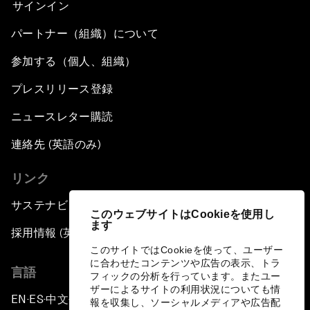
サインイン
パートナー（組織）について
参加する（個人、組織）
プレスリリース登録
ニュースレター購読
連絡先 (英語のみ)
リンク
サステナビリティへの取り組み
このウェブサイトはCookieを使用し
ます
採用情報 (英語のみ)
このサイトではCookieを使って、ユーザー
に合わせたコンテンツや広告の表示、トラ
言語
フィックの分析を行っています。またユー
ザーによるサイトの利用状況についても情
EN
ES
中文
日本語
▪
▪
▪
報を収集し、ソーシャルメディアや広告配