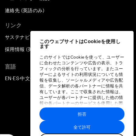
連絡先 (英語のみ)
リンク
サステナビリティへの取り組み
このウェブサイトはCookieを使用し
ます
採用情報 (英語のみ)
このサイトではCookieを使って、ユーザー
に合わせたコンテンツや広告の表示、トラ
言語
フィックの分析を行っています。またユー
ザーによるサイトの利用状況についても情
EN
ES
中文
日本語
▪
▪
▪
報を収集し、ソーシャルメディアや広告配
信、データ解析の各パートナーに情報を共
有しています。ここで収集された情報は、
ユーザーが各パートナーに提供した他の情
報や各パートナーのサービスを使用した際
に収集された情報と組み合わされ、各パー
拒否
トナーによって使用されることがありま
プライバシーポリシーと利用規約
す。
全て許可
サイトマップ