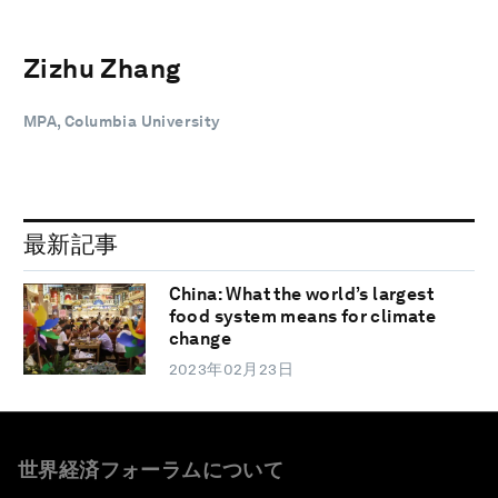
Zizhu Zhang
MPA, Columbia University
最新記事
China: What the world’s largest
food system means for climate
change
2023年02月23日
世界経済フォーラムについて