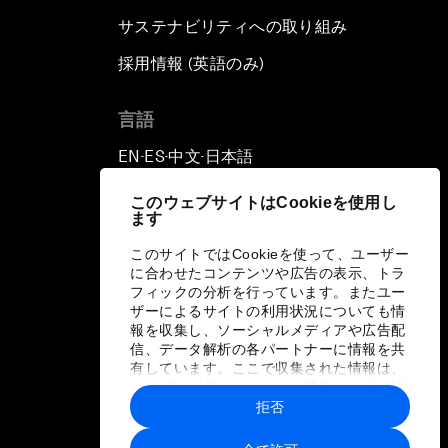
サステナビリティへの取り組み
採用情報 (英語のみ)
て
言語
EN
ES
中文
日本語
▪
▪
▪
このウェブサイトはCookieを使用し
ます
このサイトではCookieを使って、ユーザー
に合わせたコンテンツや広告の表示、トラ
フィックの分析を行っています。またユー
ザーによるサイトの利用状況についても情
報を収集し、ソーシャルメディアや広告配
信、データ解析の各パートナーに情報を共
有しています。ここで収集された情報は、
ユーザーが各パートナーに提供した他の情
報や各パートナーのサービスを使用した際
拒否
に収集された情報と組み合わされ、各パー
トナーによって使用されることがありま