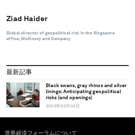
Ziad Haider
Global director of geopolitical risk in the Singapore
office, McKinsey and Company
最新記事
Black swans, gray rhinos and silver
linings: Anticipating geopolitical
risks (and openings)
2023年03月02日
世界経済フォーラムについて