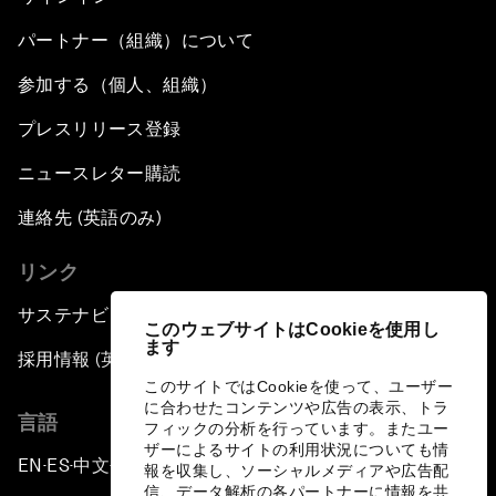
パートナー（組織）について
参加する（個人、組織）
プレスリリース登録
ニュースレター購読
連絡先 (英語のみ)
リンク
サステナビリティへの取り組み
このウェブサイトはCookieを使用し
ます
採用情報 (英語のみ)
このサイトではCookieを使って、ユーザー
に合わせたコンテンツや広告の表示、トラ
言語
フィックの分析を行っています。またユー
ザーによるサイトの利用状況についても情
EN
ES
中文
日本語
▪
▪
▪
報を収集し、ソーシャルメディアや広告配
信、データ解析の各パートナーに情報を共