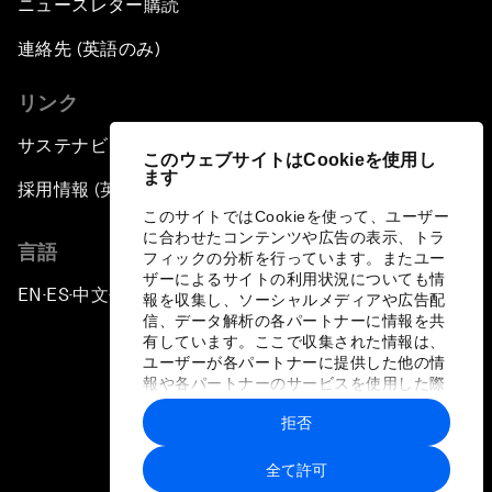
ニュースレター購読
連絡先 (英語のみ)
リンク
サステナビリティへの取り組み
このウェブサイトはCookieを使用し
ます
採用情報 (英語のみ)
このサイトではCookieを使って、ユーザー
に合わせたコンテンツや広告の表示、トラ
言語
フィックの分析を行っています。またユー
ザーによるサイトの利用状況についても情
EN
ES
中文
日本語
▪
▪
▪
報を収集し、ソーシャルメディアや広告配
信、データ解析の各パートナーに情報を共
有しています。ここで収集された情報は、
ユーザーが各パートナーに提供した他の情
報や各パートナーのサービスを使用した際
に収集された情報と組み合わされ、各パー
拒否
トナーによって使用されることがありま
プライバシーポリシーと利用規約
す。
全て許可
サイトマップ