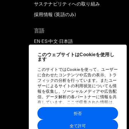
サステナビリティへの取り組み
採用情報 (英語のみ)
て
言語
EN
ES
中文
日本語
▪
▪
▪
このウェブサイトはCookieを使用し
ます
このサイトではCookieを使って、ユーザー
に合わせたコンテンツや広告の表示、トラ
フィックの分析を行っています。またユー
ザーによるサイトの利用状況についても情
報を収集し、ソーシャルメディアや広告配
信、データ解析の各パートナーに情報を共
有しています。ここで収集された情報は、
ユーザーが各パートナーに提供した他の情
報や各パートナーのサービスを使用した際
拒否
に収集された情報と組み合わされ、各パー
トナーによって使用されることがありま
全て許可