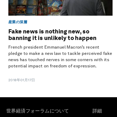
産業の深層
Fake news is nothing new, so
banning it is unlikely to happen
French president Emmanuel Macron’s recent
pledge to make a new law to tackle perceived fake
news has touched nerves in some corners with its
potential impact on freedom of expression.
2018年01月17日
世界経済フォーラムについて
詳細