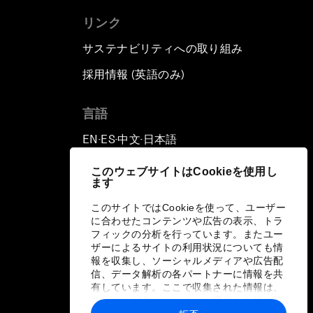
リンク
サステナビリティへの取り組み
採用情報 (英語のみ)
て
言語
EN
ES
中文
日本語
▪
▪
▪
このウェブサイトはCookieを使用し
ます
このサイトではCookieを使って、ユーザー
に合わせたコンテンツや広告の表示、トラ
フィックの分析を行っています。またユー
ザーによるサイトの利用状況についても情
報を収集し、ソーシャルメディアや広告配
信、データ解析の各パートナーに情報を共
有しています。ここで収集された情報は、
ユーザーが各パートナーに提供した他の情