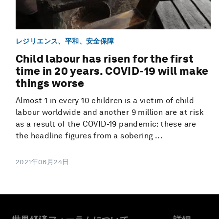
レジリエンス、平和、安全保障
Child labour has risen for the first
time in 20 years. COVID-19 will make
things worse
Almost 1 in every 10 children is a victim of child
labour worldwide and another 9 million are at risk
as a result of the COVID-19 pandemic: these are
the headline figures from a sobering ...
2021年06月24日