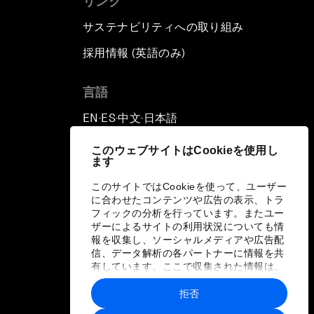
リンク
サステナビリティへの取り組み
採用情報 (英語のみ)
て
言語
EN
ES
中文
日本語
▪
▪
▪
このウェブサイトはCookieを使用し
ます
このサイトではCookieを使って、ユーザー
に合わせたコンテンツや広告の表示、トラ
フィックの分析を行っています。またユー
ザーによるサイトの利用状況についても情
報を収集し、ソーシャルメディアや広告配
信、データ解析の各パートナーに情報を共
有しています。ここで収集された情報は、
ユーザーが各パートナーに提供した他の情
報や各パートナーのサービスを使用した際
拒否
に収集された情報と組み合わされ、各パー