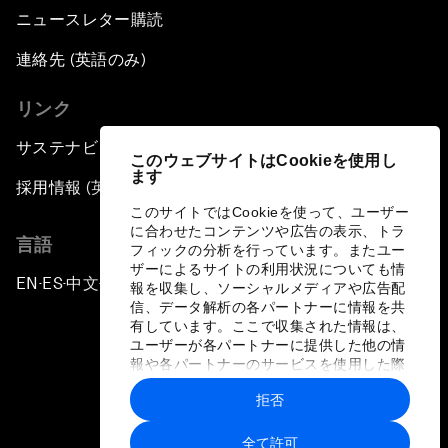
ニュースレター購読
連絡先 (英語のみ)
リンク
サステナビリティへの取り組み
このウェブサイトはCookieを使用し
ます
採用情報 (英語のみ)
このサイトではCookieを使って、ユーザー
に合わせたコンテンツや広告の表示、トラ
言語
フィックの分析を行っています。またユー
ザーによるサイトの利用状況についても情
EN
ES
中文
日本語
▪
▪
▪
報を収集し、ソーシャルメディアや広告配
信、データ解析の各パートナーに情報を共
有しています。ここで収集された情報は、
ユーザーが各パートナーに提供した他の情
報や各パートナーのサービスを使用した際
に収集された情報と組み合わされ、各パー
拒否
トナーによって使用されることがありま
プライバシーポリシーと利用規約
す。
全て許可