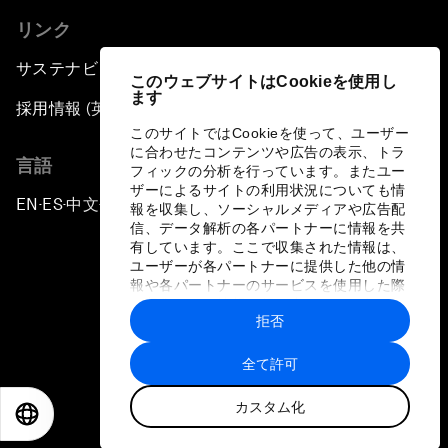
リンク
サステナビリティへの取り組み
このウェブサイトはCookieを使用し
ます
採用情報 (英語のみ)
このサイトではCookieを使って、ユーザー
に合わせたコンテンツや広告の表示、トラ
言語
フィックの分析を行っています。またユー
ザーによるサイトの利用状況についても情
EN
ES
中文
日本語
▪
▪
▪
報を収集し、ソーシャルメディアや広告配
信、データ解析の各パートナーに情報を共
有しています。ここで収集された情報は、
ユーザーが各パートナーに提供した他の情
報や各パートナーのサービスを使用した際
に収集された情報と組み合わされ、各パー
拒否
トナーによって使用されることがありま
プライバシーポリシーと利用規約
す。
全て許可
サイトマップ
カスタム化
©
2026
世界経済フォーラム
EN
ES
中文
日本語