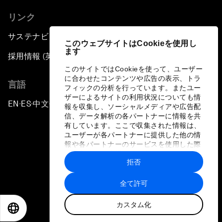
リンク
サステナビリティへの取り組み
このウェブサイトはCookieを使用し
ます
採用情報 (英語のみ)
このサイトではCookieを使って、ユーザー
に合わせたコンテンツや広告の表示、トラ
言語
フィックの分析を行っています。またユー
ザーによるサイトの利用状況についても情
EN
ES
中文
日本語
▪
▪
▪
報を収集し、ソーシャルメディアや広告配
信、データ解析の各パートナーに情報を共
有しています。ここで収集された情報は、
ユーザーが各パートナーに提供した他の情
報や各パートナーのサービスを使用した際
に収集された情報と組み合わされ、各パー
拒否
トナーによって使用されることがありま
プライバシーポリシーと利用規約
す。
全て許可
サイトマップ
カスタム化
©
2026
世界経済フォーラム
EN
ES
中文
日本語