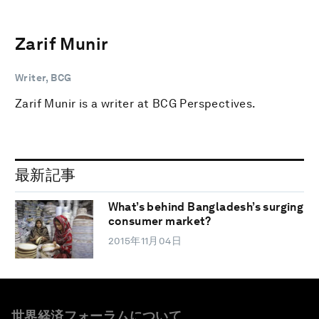
Zarif Munir
Writer, BCG
Zarif Munir is a writer at BCG Perspectives.
最新記事
What’s behind Bangladesh’s surging
consumer market?
2015年11月04日
世界経済フォーラムについて