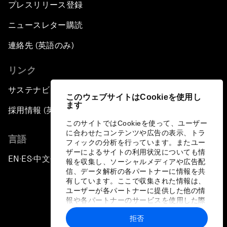
プレスリリース登録
ニュースレター購読
連絡先 (英語のみ)
リンク
サステナビリティへの取り組み
このウェブサイトはCookieを使用し
ます
採用情報 (英語のみ)
このサイトではCookieを使って、ユーザー
に合わせたコンテンツや広告の表示、トラ
言語
フィックの分析を行っています。またユー
ザーによるサイトの利用状況についても情
EN
ES
中文
日本語
▪
▪
▪
報を収集し、ソーシャルメディアや広告配
信、データ解析の各パートナーに情報を共
有しています。ここで収集された情報は、
ユーザーが各パートナーに提供した他の情
報や各パートナーのサービスを使用した際
に収集された情報と組み合わされ、各パー
拒否
トナーによって使用されることがありま