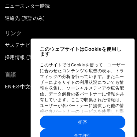
ニュースレター購読
連絡先 (英語のみ)
リンク
サステナビリティへの取り組み
このウェブサイトはCookieを使用し
ます
採用情報 (英語のみ)
このサイトではCookieを使って、ユーザー
に合わせたコンテンツや広告の表示、トラ
言語
フィックの分析を行っています。またユー
ザーによるサイトの利用状況についても情
EN
ES
中文
日本語
▪
▪
▪
報を収集し、ソーシャルメディアや広告配
信、データ解析の各パートナーに情報を共
有しています。ここで収集された情報は、
ユーザーが各パートナーに提供した他の情
報や各パートナーのサービスを使用した際
に収集された情報と組み合わされ、各パー
拒否
トナーによって使用されることがありま
プライバシーポリシーと利用規約
す。
全て許可