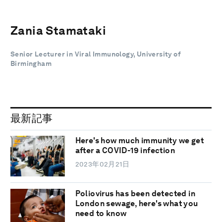
Zania Stamataki
Senior Lecturer in Viral Immunology, University of
Birmingham
最新記事
Here's how much immunity we get
after a COVID-19 infection
2023年02月21日
Poliovirus has been detected in
London sewage, here's what you
need to know