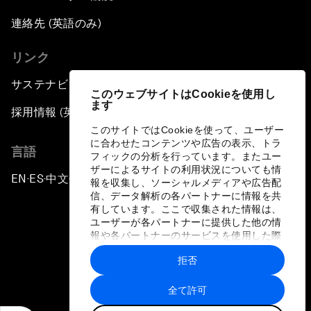
連絡先 (英語のみ)
リンク
サステナビリティへの取り組み
このウェブサイトはCookieを使用し
ます
採用情報 (英語のみ)
このサイトではCookieを使って、ユーザー
に合わせたコンテンツや広告の表示、トラ
言語
フィックの分析を行っています。またユー
ザーによるサイトの利用状況についても情
EN
ES
中文
日本語
▪
▪
▪
報を収集し、ソーシャルメディアや広告配
信、データ解析の各パートナーに情報を共
有しています。ここで収集された情報は、
ユーザーが各パートナーに提供した他の情
報や各パートナーのサービスを使用した際
に収集された情報と組み合わされ、各パー
拒否
トナーによって使用されることがありま
プライバシーポリシーと利用規約
す。
全て許可
サイトマップ