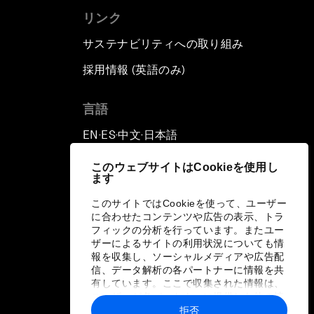
リンク
サステナビリティへの取り組み
採用情報 (英語のみ)
て
言語
EN
ES
中文
日本語
▪
▪
▪
このウェブサイトはCookieを使用し
ます
このサイトではCookieを使って、ユーザー
に合わせたコンテンツや広告の表示、トラ
フィックの分析を行っています。またユー
ザーによるサイトの利用状況についても情
報を収集し、ソーシャルメディアや広告配
信、データ解析の各パートナーに情報を共
有しています。ここで収集された情報は、
ユーザーが各パートナーに提供した他の情
報や各パートナーのサービスを使用した際
拒否