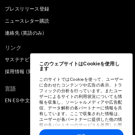
プレスリリース登録
ニュースレター購読
連絡先 (英語のみ)
リンク
サステナビリティへの取り組み
このウェブサイトはCookieを使用し
ます
採用情報 (英語のみ)
このサイトではCookieを使って、ユーザー
に合わせたコンテンツや広告の表示、トラ
言語
フィックの分析を行っています。またユー
ザーによるサイトの利用状況についても情
EN
ES
中文
日本語
▪
▪
▪
報を収集し、ソーシャルメディアや広告配
信、データ解析の各パートナーに情報を共
有しています。ここで収集された情報は、
ユーザーが各パートナーに提供した他の情
報や各パートナーのサービスを使用した際
に収集された情報と組み合わされ、各パー