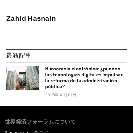
Zahid Hasnain
最新記事
Burocracia electrónica: ¿pueden
las tecnologías digitales impulsar
la reforma de la administración
pública?
2017年03月01日
世界経済フォーラムについて