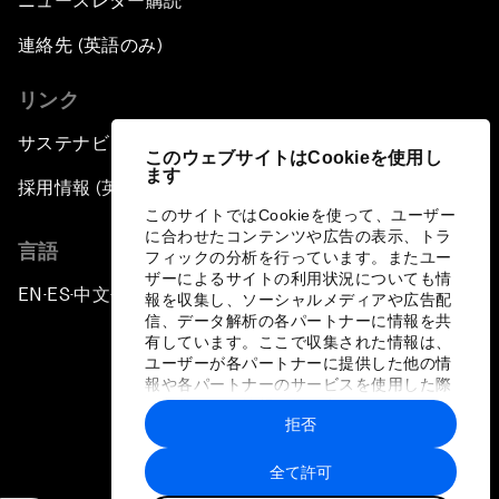
ニュースレター購読
連絡先 (英語のみ)
リンク
サステナビリティへの取り組み
このウェブサイトはCookieを使用し
ます
採用情報 (英語のみ)
このサイトではCookieを使って、ユーザー
に合わせたコンテンツや広告の表示、トラ
言語
フィックの分析を行っています。またユー
ザーによるサイトの利用状況についても情
EN
ES
中文
日本語
▪
▪
▪
報を収集し、ソーシャルメディアや広告配
信、データ解析の各パートナーに情報を共
有しています。ここで収集された情報は、
ユーザーが各パートナーに提供した他の情
報や各パートナーのサービスを使用した際
に収集された情報と組み合わされ、各パー
拒否
トナーによって使用されることがありま
プライバシーポリシーと利用規約
す。
全て許可
サイトマップ