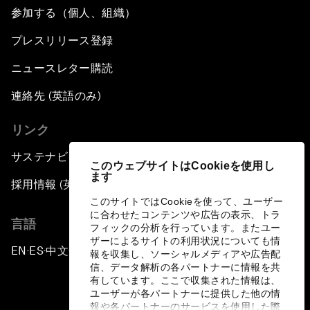
参加する（個人、組織）
プレスリリース登録
ニュースレター購読
連絡先 (英語のみ)
リンク
サステナビリティへの取り組み
このウェブサイトはCookieを使用し
ます
採用情報 (英語のみ)
このサイトではCookieを使って、ユーザー
に合わせたコンテンツや広告の表示、トラ
言語
フィックの分析を行っています。またユー
ザーによるサイトの利用状況についても情
EN
ES
中文
日本語
▪
▪
▪
報を収集し、ソーシャルメディアや広告配
信、データ解析の各パートナーに情報を共
有しています。ここで収集された情報は、
ユーザーが各パートナーに提供した他の情
報や各パートナーのサービスを使用した際