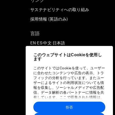
リンク
サステナビリティへの取り組み
採用情報 (英語のみ)
て
言語
EN
ES
中文
日本語
▪
▪
▪
このウェブサイトはCookieを使用し
ます
このサイトではCookieを使って、ユーザー
に合わせたコンテンツや広告の表示、トラ
フィックの分析を行っています。またユー
ザーによるサイトの利用状況についても情
報を収集し、ソーシャルメディアや広告配
信、データ解析の各パートナーに情報を共
有しています。ここで収集された情報は、
ユーザーが各パートナーに提供した他の情
報や各パートナーのサービスを使用した際
拒否
に収集された情報と組み合わされ、各パー