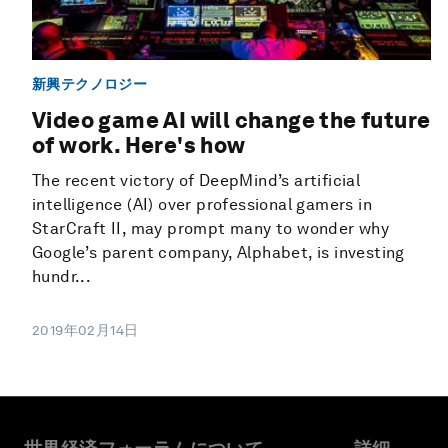
新興テクノロジー
Video game AI will change the future
of work. Here's how
The recent victory of DeepMind’s artificial
intelligence (AI) over professional gamers in
StarCraft II, may prompt many to wonder why
Google’s parent company, Alphabet, is investing
hundr...
2019年02月14日