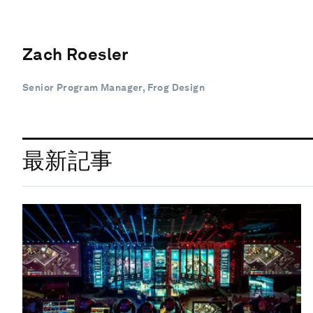
Zach Roesler
Senior Program Manager, Frog Design
最新記事