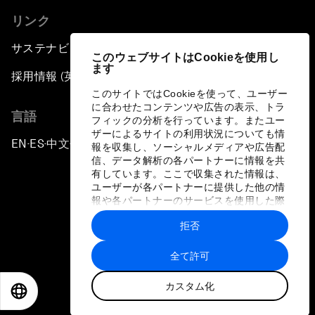
リンク
サステナビリティへの取り組み
このウェブサイトはCookieを使用し
ます
採用情報 (英語のみ)
このサイトではCookieを使って、ユーザー
に合わせたコンテンツや広告の表示、トラ
言語
フィックの分析を行っています。またユー
ザーによるサイトの利用状況についても情
EN
ES
中文
日本語
▪
▪
▪
報を収集し、ソーシャルメディアや広告配
信、データ解析の各パートナーに情報を共
有しています。ここで収集された情報は、
ユーザーが各パートナーに提供した他の情
報や各パートナーのサービスを使用した際
に収集された情報と組み合わされ、各パー
拒否
トナーによって使用されることがありま
プライバシーポリシーと利用規約
す。
全て許可
サイトマップ
カスタム化
©
2026
世界経済フォーラム
EN
ES
中文
日本語