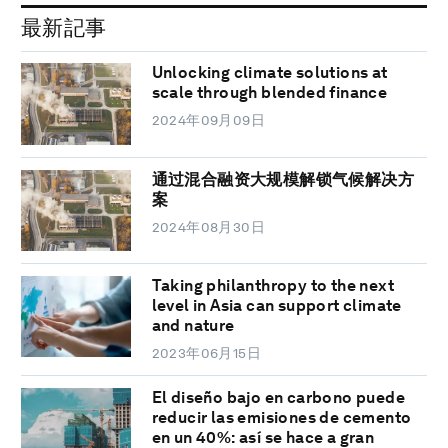
最新記事
Unlocking climate solutions at
scale through blended finance
2024年09月09日
通过混合融资大规模解锁气候解决方
案
2024年08月30日
Taking philanthropy to the next
level in Asia can support climate
and nature
2023年06月15日
El diseño bajo en carbono puede
reducir las emisiones de cemento
en un 40%: así se hace a gran