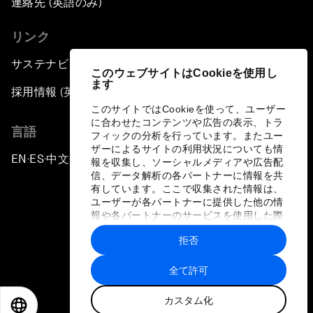
連絡先 (英語のみ)
リンク
サステナビリティへの取り組み
このウェブサイトはCookieを使用し
ます
採用情報 (英語のみ)
このサイトではCookieを使って、ユーザー
に合わせたコンテンツや広告の表示、トラ
言語
フィックの分析を行っています。またユー
ザーによるサイトの利用状況についても情
EN
ES
中文
日本語
▪
▪
▪
報を収集し、ソーシャルメディアや広告配
信、データ解析の各パートナーに情報を共
有しています。ここで収集された情報は、
ユーザーが各パートナーに提供した他の情
報や各パートナーのサービスを使用した際
に収集された情報と組み合わされ、各パー
拒否
トナーによって使用されることがありま
プライバシーポリシーと利用規約
す。
全て許可
サイトマップ
カスタム化
©
2026
世界経済フォーラム
EN
ES
中文
日本語