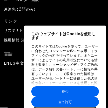
連絡先 (英語のみ)
リンク
サステナビリティへの取り組み
このウェブサイトはCookieを使用し
ます
採用情報 (英語のみ)
このサイトではCookieを使って、ユーザー
に合わせたコンテンツや広告の表示、トラ
言語
フィックの分析を行っています。またユー
ザーによるサイトの利用状況についても情
EN
ES
中文
日本語
▪
▪
▪
報を収集し、ソーシャルメディアや広告配
信、データ解析の各パートナーに情報を共
有しています。ここで収集された情報は、
ユーザーが各パートナーに提供した他の情
報や各パートナーのサービスを使用した際
に収集された情報と組み合わされ、各パー
拒否
トナーによって使用されることがありま
プライバシーポリシーと利用規約
す。
全て許可
サイトマップ