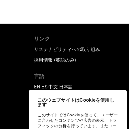
リンク
サステナビリティへの取り組み
採用情報 (英語のみ)
て
言語
EN
ES
中文
日本語
▪
▪
▪
このウェブサイトはCookieを使用し
ます
このサイトではCookieを使って、ユーザー
に合わせたコンテンツや広告の表示、トラ
フィックの分析を行っています。またユー