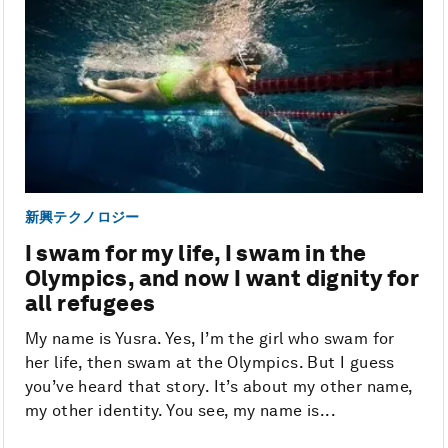
新興テクノロジー
I swam for my life, I swam in the
Olympics, and now I want dignity for
all refugees
My name is Yusra. Yes, I’m the girl who swam for
her life, then swam at the Olympics. But I guess
you’ve heard that story. It’s about my other name,
my other identity. You see, my name is...