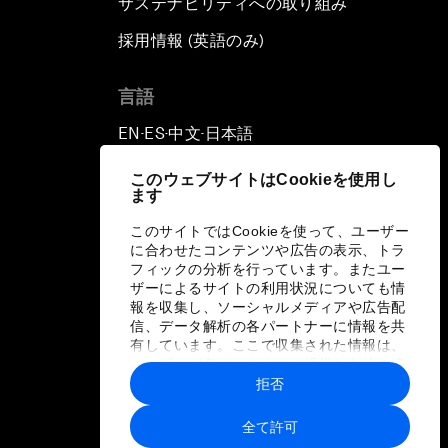
サステナビリティへの取り組み
採用情報 (英語のみ)
て
言語
EN
ES
中文
日本語
▪
▪
▪
このウェブサイトはCookieを使用し
ます
このサイトではCookieを使って、ユーザー
に合わせたコンテンツや広告の表示、トラ
フィックの分析を行っています。またユー
ザーによるサイトの利用状況についても情
報を収集し、ソーシャルメディアや広告配
信、データ解析の各パートナーに情報を共
有しています。ここで収集された情報は、
ユーザーが各パートナーに提供した他の情
報や各パートナーのサービスを使用した際
拒否
に収集された情報と組み合わされ、各パー
トナーによって使用されることがありま
全て許可
す。