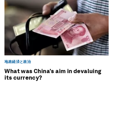
地政経済と政治
What was China’s aim in devaluing
its currency?