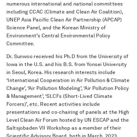
numerous international and national committees
including CCAC (Climate and Clean Air Coalition),
UNEP Asia Pacific Clean Air Partnership (APCAP)
Science Panel, and the Korean Ministry of
Environment’s Central Environmental Policy
Committee.
Dr. Sunwoo received his Ph.D from the University of
Iowa in the U.S. and his B.S. from Yonsei University
in Seoul, Korea. His research interests include
‘International Cooperation in Air Pollution & Climate
Change’, ‘Air Pollution Modeling’, ‘Air Pollution Policy
& Management’, ‘SLCFs (Short-Lived Climate
Forcers)’, etc. Recent activities include
presentations and co-chairing of panels at the High
Level Clean Air Forum hosted by UN ESCAP and the
Saltsjobaden VII Workshop as a member of their
Scientific Advisory Board, both in March, 2023.